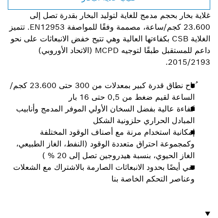
غلاية بخار بحجم مدمج للغاية لتوليد البخار بقدرة تصل إلى
23.600 كجم/ساعة، مصممة وفقًا للمواصفة EN12953. تتميز
الغلاية CSB بكفاءتها العالية وهي تتيح خفض الانبعاثات على نحو
داعم للمستقبل طبقًا لتوجيه MCPD (الاتحاد الأوروبي)
2015/2193.
ُتاح نطاق قدرة كبير بمعدلات من 300 حتى 23.600 كجم/
الساعة لقيم ضغط من 0,5 حتى 16 بار
كفاءة عالية بفضل السخان الأولي الموفر المدمج وأنابيب
المبادل الحراري حلزونية الشكل
إمكانية استخدام مرنة مع أصناف الوقود المختلفة
وكمجموعة احتراق متعددة الوقود (النفط، الغاز الطبيعي،
الغاز الحيوي، بنسبة هيدروجين تصل إلى 20 % )
تفي أيضًا بحدود الانبعاثات الصارمة بالاشتراك مع الشعلات
وعناصر التحكم الخاصة بنا