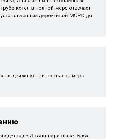
плива, а также в многотопливных
трубе котел в полной мере отвечает
 установленных директивой MCPD до
ная выдвижная поворотная камера
ванию
одства до 4 тонн пара в час. Блок