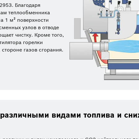
2953. Благодаря
кам теплообменника
а 1 м² поверхности
 сменных узлов в отводе
щает чистку. Кроме того,
тилятора горелки
 стороне газов сгорания.
с различными видами топлива и сн