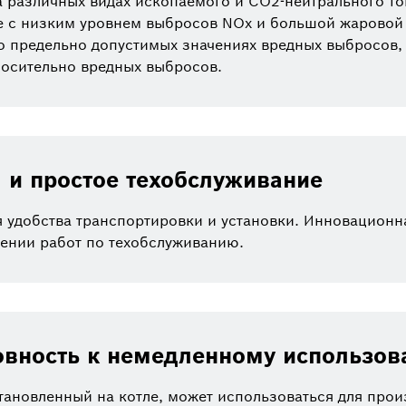
 различных видах ископаемого и CO2-нейтрального то
е с низким уровнем выбросов NOx и большой жаровой 
о предельно допустимых значениях вредных выбросов,
носительно вредных выбросов.
 и простое техобслуживание
 удобства транспортировки и установки. Инновацион
нении работ по техобслуживанию.
овность к немедленному использо
ановленный на котле, может использоваться для произв