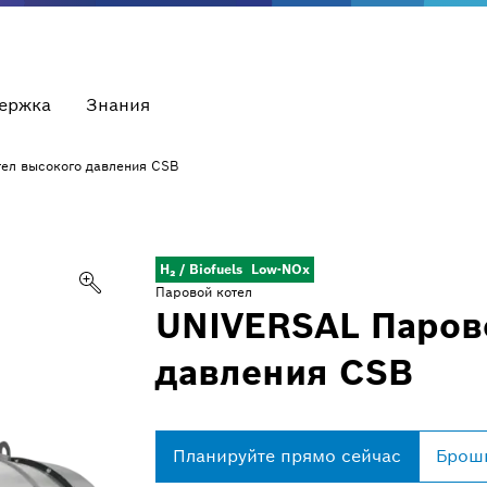
держка
Знания
ел высокого давления CSB
H₂ / Biofuels
Low-NOx
Паровой котел
UNIVERSAL Паров
давления CSB
Планируйте прямо сейчас
Брошю