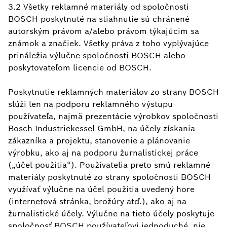
3.2 Všetky reklamné materiály od spoločnosti
BOSCH poskytnuté na stiahnutie sú chránené
autorským právom a/alebo právom týkajúcim sa
známok a značiek. Všetky práva z toho vyplývajúce
prináležia výlučne spoločnosti BOSCH alebo
poskytovateľom licencie od BOSCH.
Poskytnutie reklamných materiálov zo strany BOSCH
slúži len na podporu reklamného výstupu
používateľa, najmä prezentácie výrobkov spoločnosti
Bosch Industriekessel GmbH, na účely získania
zákazníka a projektu, stanovenie a plánovanie
výrobku, ako aj na podporu žurnalistickej práce
(„účel použitia“). Používatelia preto smú reklamné
materiály poskytnuté zo strany spoločnosti BOSCH
využívať výlučne na účel použitia uvedený hore
(internetová stránka, brožúry atď.), ako aj na
žurnalistické účely. Výlučne na tieto účely poskytuje
spoločnosť BOSCH používateľovi jednoduché, nie