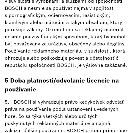
v súvislosti s výrobkami a službami od spoločnosti
BOSCH a nesmie sa používať najmä v spojitosti
s pornografickým, očierňovacím, rasistickým,
klamlivým alebo mätúcim a takým obsahom, ktorý
porušuje zákony. Okrem toho sa reklamný materiál
nesmie používať nijakým spôsobom, ktorý by mohol
byť považovaný za urážlivý, obscénny alebo ilegálny.
Používanie reklamného materiálu v súvislosti, ktorá
ohrozuje alebo poškodzuje povesť a dôstojnosť či
reputáciu spoločnosti BOSCH, je výslovne zakázané.
5 Doba platnosti/odvolanie licencie na
používanie
5.1 BOSCH si vyhradzuje právo kedykoľvek odvolať
práva na používanie podľa ustanovení uvedených
hore, čo sa týka všetkých alebo určitých
poskytnutých reklamných materiálov a najmä
zakázať ďalšie používanie. BOSCH pritom primerane