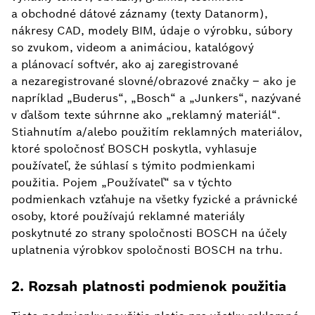
a obchodné dátové záznamy (texty Datanorm),
nákresy CAD, modely BIM, údaje o výrobku, súbory
so zvukom, videom a animáciou, katalógový
a plánovací softvér, ako aj zaregistrované
a nezaregistrované slovné/obrazové značky – ako je
napríklad „Buderus“, „Bosch“ a „Junkers“, nazývané
v ďalšom texte súhrnne ako „reklamný materiál“.
Stiahnutím a/alebo použitím reklamných materiálov,
ktoré spoločnosť BOSCH poskytla, vyhlasuje
používateľ, že súhlasí s týmito podmienkami
použitia. Pojem „Používateľ“ sa v týchto
podmienkach vzťahuje na všetky fyzické a právnické
osoby, ktoré používajú reklamné materiály
poskytnuté zo strany spoločnosti BOSCH na účely
uplatnenia výrobkov spoločnosti BOSCH na trhu.
2. Rozsah platnosti podmienok použitia