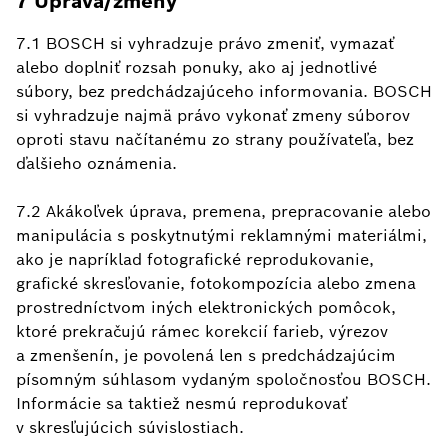
7 Úprava/zmeny
7.1 BOSCH si vyhradzuje právo zmeniť, vymazať
alebo doplniť rozsah ponuky, ako aj jednotlivé
súbory, bez predchádzajúceho informovania. BOSCH
si vyhradzuje najmä právo vykonať zmeny súborov
oproti stavu načítanému zo strany používateľa, bez
ďalšieho oznámenia.
7.2 Akákoľvek úprava, premena, prepracovanie alebo
manipulácia s poskytnutými reklamnými materiálmi,
ako je napríklad fotografické reprodukovanie,
grafické skresľovanie, fotokompozícia alebo zmena
prostredníctvom iných elektronických pomôcok,
ktoré prekračujú rámec korekcií farieb, výrezov
a zmenšenín, je povolená len s predchádzajúcim
písomným súhlasom vydaným spoločnosťou BOSCH.
Informácie sa taktiež nesmú reprodukovať
v skresľujúcich súvislostiach.