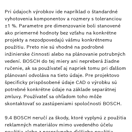
Pri údajoch výrobkov ide napríklad o štandardné
vyhotovenia komponentov a rozmery s toleranciou
±1 %. Parametre pre dimenzovanie boli stanovené
ako priemerné hodnoty bez vzťahu na konkrétne
projekty a nezodpovedajú vášmu konkrétnemu
použitiu. Preto nie sú vhodné na podrobné
inžinierske činnosti alebo na plánovanie potrubných
vedení. BOSCH do tej miery ani nepreberá žiadne
ručenie, ak sa používateľ aj napriek tomu pri ďalšom
plánovaní odvoláva na tieto údaje. Pre projektovo
špecificky prispôsobené údaje CAD o výrobku sú
potrebné konkrétne údaje na základe separátnej
zmluvy. Používateľ sa ohľadom toho môže
skontaktovať so zastúpeniami spoločnosti BOSCH.
9.4 BOSCH neručí za škody, ktoré vyplynú z použitia
reklamných materiálov mimo uvedeného účelu
použitia alebo z nesprávneho ďalšieho použitia