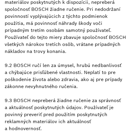
materiálov poskytnutých k dispozícii, nepreberá
spoločnosť BOSCH žiadne ručenie. Pri nedodržaní
povinností vyplývajúcich z týchto podmienok
použitia, má povinnosť náhrady škody voči
prípadným tretím osobám samotný používateľ.
Používateľ do tejto miery zbavuje spoločnosť BOSCH
všetkých nárokov tretích osôb, vrátane prípadných
nákladov na trovy konania.
9.2 BOSCH ručí len za úmysel, hrubú nedbanlivosť
a chýbajúce prisľúbené vlastnosti. Neplatí to pre
poškodenie života alebo zdravia, ako aj pre prípady
zákonne nevyhnutného ručenia.
9.3 BOSCH nepreberá žiadne ručenie za správnosť
a aktuálnosť poskytnutých údajov. Používateľ je
povinný preveriť pred použitím poskytnutých
reklamných materiálov ich aktuálnosť
a hodnovernosť.