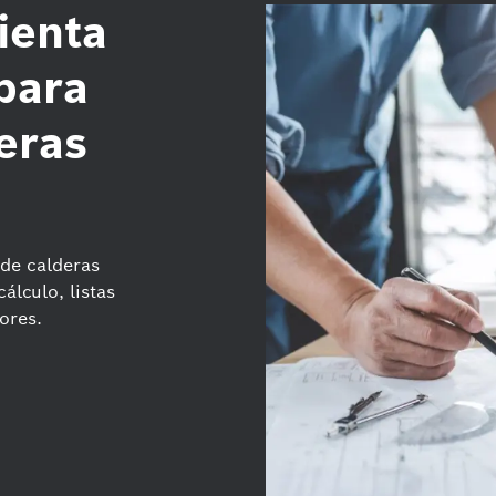
ienta
para
eras
 de calderas
álculo, listas
ores.