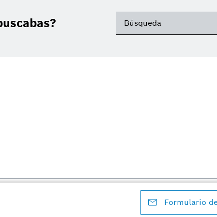
buscabas?
s
Aviso legal
Aviso de privacidad
Aviso sobre protección de datos
Nota legal
C
Formulario d