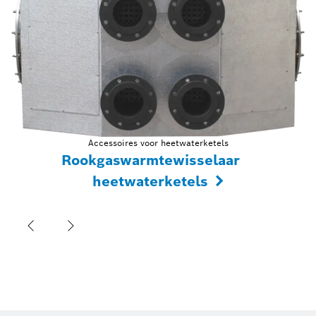
Accessoires voor heetwaterketels
Rookgaswarmtewisselaar
heetwaterketels