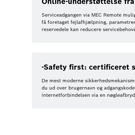
Online-understøttelse fr
Serviceadgangen via MEC Remote muligg
få foretaget fejlafhjælpning, parametr
reservedele kan reducere servicebehove
-Safety first: certificer
De mest moderne sikkerhedsmekanismer o
du ud over brugernavn og adgangskode o
internetforbindelsen via en nøgleafbry