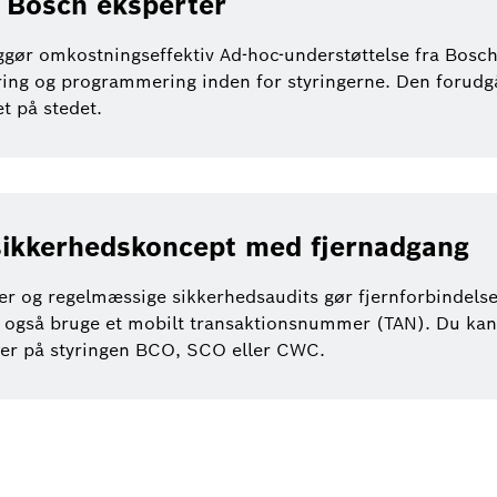
a Bosch eksperter
ør omkostningseffektiv Ad-hoc-understøttelse fra Bosch 
ering og programmering inden for styringerne. Den forudg
t på stedet.
et sikkerhedskoncept med fjernadgang
g regelmæssige sikkerhedsaudits gør fjernforbindelsen 
gså bruge et mobilt transaktionsnummer (TAN). Du kan al
der på styringen BCO, SCO eller CWC.