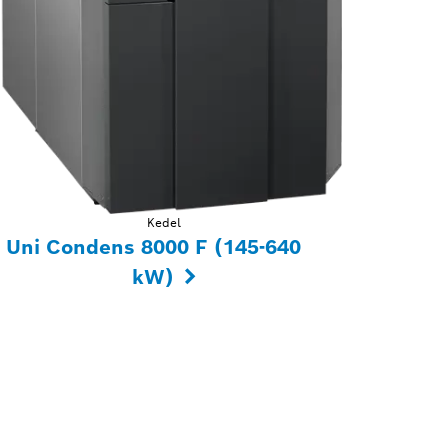
Kedel
Uni Condens 8000 F (145-640
kW)