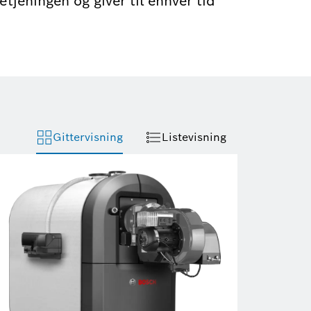
tjeningen og giver til enhver tid
Gittervisning
Listevisning