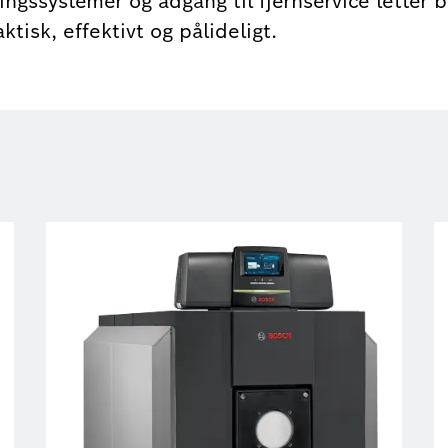
ngssystemer og adgang til fjernservice letter be
ktisk, effektivt og pålideligt.