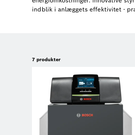
energiomkostninger. Innovative styri
indblik i anlæggets effektivitet - pra
7
produkter