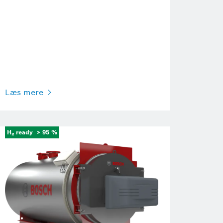
Læs mere
H₂ ready
> 95 %