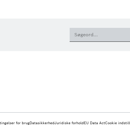
tingelser for brug
Datasikkerhed
Juridiske forhold
EU Data Act
Cookie indstil