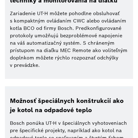
techniky a monitorovania na diaľku
Zariadenie UT-H môžete pohodlne obsluhovať
s kompaktným ovládaním CWC alebo ovládaním
kotla BCO od firmy Bosch. Predkonfigurované
protokoly umožňujú bezproblémové napojenie
na váš automatizačný systém. S chráneným
prístupom na diaľku MEC Remote ako voliteľným
doplnkom môžete rýchlo rozpoznať odchýlky
v prevádzke.
Možnosť špeciálnych konštrukcií ako
je kotol na odpadové teplo
Bosch ponúka UT-H v špeciálnych vyhotoveniach
pre špecifické projekty, napríklad ako kotol na
odpadové teplo so spaľovaním a štvrtým ťahom