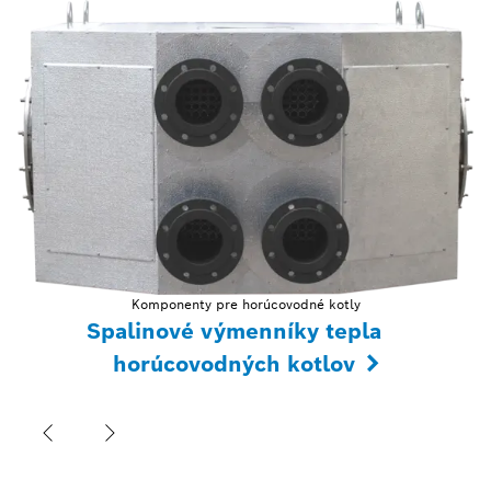
Komponenty pre horúcovodné kotly
Spalinové výmenníky tepla
horúcovodných kotlov